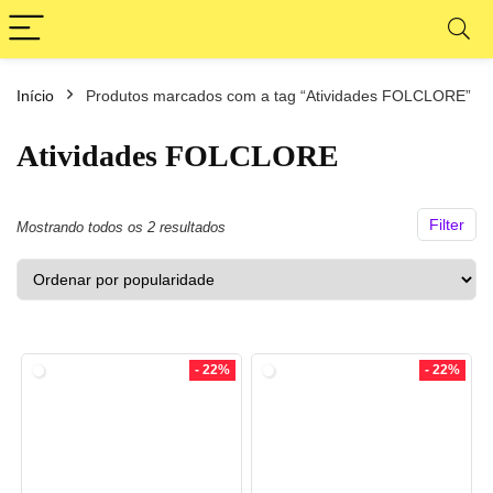
Início
Produtos marcados com a tag “Atividades FOLCLORE”
ço
ço
nimo
ximo
Atividades FOLCLORE
Filter
Classificado
Mostrando todos os 2 resultados
por
popularidade
- 22%
- 22%