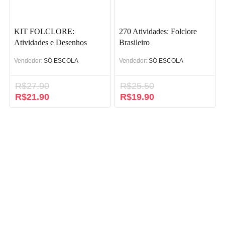
KIT FOLCLORE:
270 Atividades: Folclore
Atividades e Desenhos
Brasileiro
Vendedor:
SÓ ESCOLA
Vendedor:
SÓ ESCOLA
R$
27.90
R$
25.50
O
R$
21.90
O
O
R$
19.90
O
preço
preço
preço
preço
original
atual
original
atual
era:
é:
era:
é:
R$27.90.
R$21.90.
R$25.50.
R$19.90.