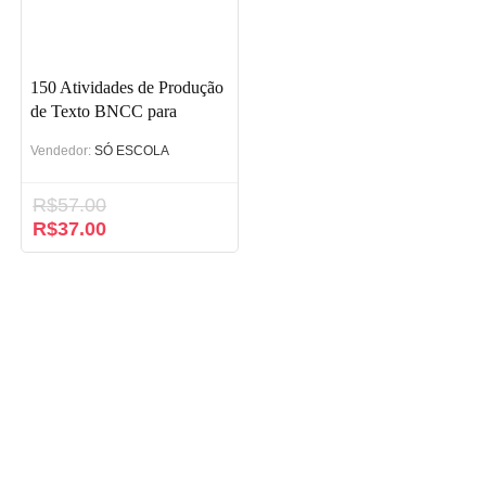
150 Atividades de Produção
de Texto BNCC para
Fundamental 1
Vendedor:
SÓ ESCOLA
R$
57.00
O
R$
37.00
O
preço
preço
original
atual
era:
é:
R$57.00.
R$37.00.