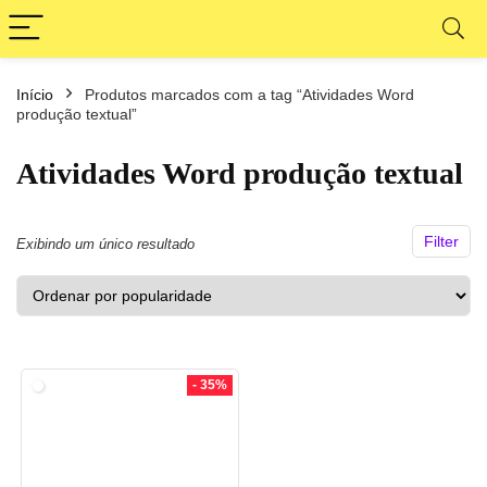
Início
Produtos marcados com a tag “Atividades Word
ço
ço
produção textual”
nimo
ximo
Atividades Word produção textual
Filter
Exibindo um único resultado
- 35%