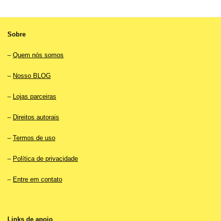
Sobre
–
Quem nós somos
–
Nosso BLOG
–
Lojas parceiras
–
Direitos autorais
–
Termos de uso
–
Política de privacidade
–
Entre em contato
Links de apoio