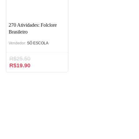
270 Atividades: Folclore
Brasileiro
Vendedor:
SÓ ESCOLA
R$
25.50
O
R$
19.90
O
preço
preço
original
atual
era:
é:
R$25.50.
R$19.90.