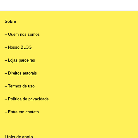
Sobre
–
Quem nós somos
–
Nosso BLOG
–
Lojas parceiras
–
Direitos autorais
–
Termos de uso
–
Política de privacidade
–
Entre em contato
Links de apoio