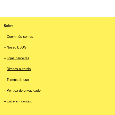
R$35.90.
R$21.90.
Sobre
–
Quem nós somos
–
Nosso BLOG
–
Lojas parceiras
–
Direitos autorais
–
Termos de uso
–
Política de privacidade
–
Entre em contato