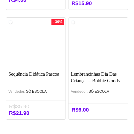
R$
4.00
O
R$
15.90
O
preço
preço
original
atual
era:
é:
- 39%
R$25.90.
R$15.90.
Sequência Didática Páscoa
Lembrancinhas Dia Das
Crianças – Bobbie Goods
Vendedor:
SÓ ESCOLA
Vendedor:
SÓ ESCOLA
R$
35.90
R$
6.00
O
R$
21.90
O
preço
preço
original
atual
era:
é: