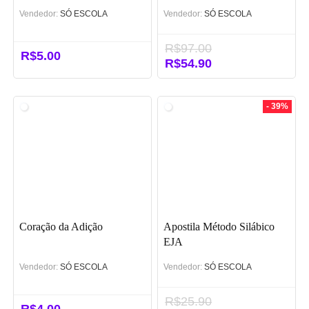
Vendedor:
SÓ ESCOLA
Vendedor:
SÓ ESCOLA
R$
97.00
R$
5.00
O
R$
54.90
O
preço
preço
original
atual
era:
é:
- 39%
R$97.00.
R$54.90.
Coração da Adição
Apostila Método Silábico
EJA
Vendedor:
SÓ ESCOLA
Vendedor:
SÓ ESCOLA
R$
25.90