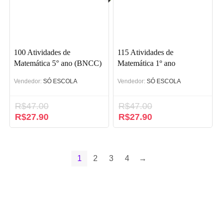
100 Atividades de
115 Atividades de
Matemática 5° ano (BNCC)
Matemática 1º ano
Vendedor:
SÓ ESCOLA
Vendedor:
SÓ ESCOLA
R$
47.00
R$
47.00
O
R$
27.90
O
O
R$
27.90
O
preço
preço
preço
preço
original
atual
original
atual
era:
é:
era:
é:
R$47.00.
R$27.90.
R$47.00.
R$27.90.
1
2
3
4
→