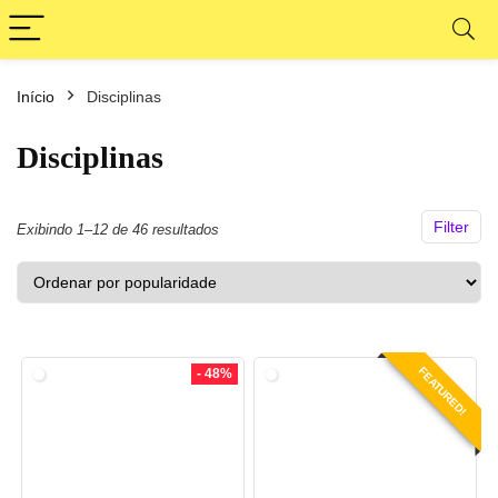
Início
Disciplinas
ço
ço
nimo
ximo
Disciplinas
Filter
Classificado
Exibindo 1–12 de 46 resultados
por
popularidade
FEATURED!
- 48%