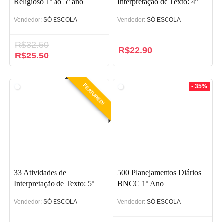
Religioso 1º ao 5º ano
Interpretação de Texto: 4º
(BNCC)
ano (BNCC)
Vendedor:
SÓ ESCOLA
Vendedor:
SÓ ESCOLA
R$
32.50
R$
22.90
O
R$
25.50
O
preço
preço
original
atual
era:
é:
FEATURED!
- 35%
R$32.50.
R$25.50.
33 Atividades de
500 Planejamentos Diários
Interpretação de Texto: 5º
BNCC 1º Ano
ano (BNCC)
Vendedor:
SÓ ESCOLA
Vendedor:
SÓ ESCOLA