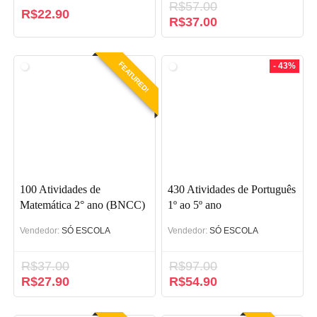
R$
57.00
R$
22.90
O
R$
37.00
O
preço
preço
original
atual
era:
é:
FEATURED!
- 43%
R$57.00.
R$37.00.
100 Atividades de
430 Atividades de Português
Matemática 2° ano (BNCC)
1º ao 5º ano
Vendedor:
SÓ ESCOLA
Vendedor:
SÓ ESCOLA
R$
37.00
R$
97.00
O
R$
27.90
O
O
R$
54.90
O
preço
preço
preço
preço
original
atual
original
atual