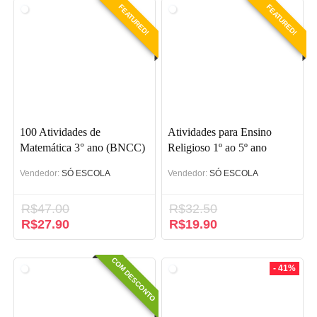
era:
é:
era:
é:
FEATURED!
FEATURED!
R$37.00.
R$27.90.
R$97.00.
R$54.90.
100 Atividades de
Atividades para Ensino
Matemática 3° ano (BNCC)
Religioso 1º ao 5º ano
(BNCC)
Vendedor:
SÓ ESCOLA
Vendedor:
SÓ ESCOLA
R$
47.00
R$
32.50
O
R$
27.90
O
O
R$
19.90
O
preço
preço
preço
preço
original
atual
original
atual
COM DESCONTO
era:
é:
era:
é:
- 41%
R$47.00.
R$27.90.
R$32.50.
R$19.90.