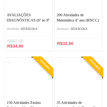
AVALIAÇÕES
200 Atividades de
DIAGNÓSTICAS (6º ao 9º
Matemática 4° ano (BNCC)
ano) – BNCC
Vendedor:
SÓ ESCOLA
Vendedor:
SÓ ESCOLA
R$
67.00
R$
32.50
O
R$
34.90
O
preço
preço
original
atual
era:
é:
FEATURED!
FEATURED!
R$67.00.
R$34.90.
150 Atividades Ensino
35 Atividades de