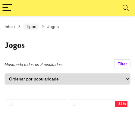
Início
Tipos
Jogos
ço
ço
nimo
ximo
Jogos
Filter
Classificado
Mostrando todos os 3 resultados
por
popularidade
- 32%