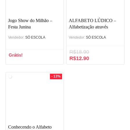
Jogo Show do Milhão –
ALFABETO LÚDICO –
Festa Junina
Alfabetização através
Método Fônico
Vendedor:
SÓ ESCOLA
Vendedor:
SÓ ESCOLA
R$
18.90
Grátis!
O
R$
12.90
O
preço
preço
original
atual
era:
é:
- 13%
R$18.90.
R$12.90.
Conhecendo o Alfabeto