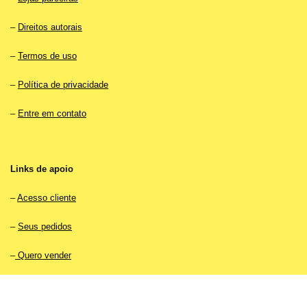
–
Direitos autorais
–
Termos de uso
–
Política de privacidade
–
Entre em contato
Links de apoio
–
Acesso cliente
–
Seus pedidos
–
Quero vender
–
Acesso vendedor