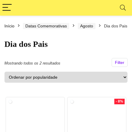
Início
Datas Comemorativas
Agosto
Dia dos Pais
ço
ço
nimo
ximo
Dia dos Pais
Filter
Classificado
Mostrando todos os 2 resultados
por
popularidade
- 8%