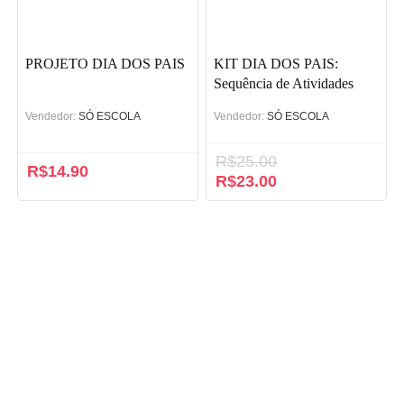
PROJETO DIA DOS PAIS
KIT DIA DOS PAIS:
Sequência de Atividades
Vendedor:
SÓ ESCOLA
Vendedor:
SÓ ESCOLA
R$
25.00
R$
14.90
O
R$
23.00
O
preço
preço
original
atual
era:
é:
R$25.00.
R$23.00.