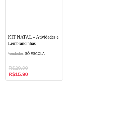
KIT NATAL – Atividades e
Lembrancinhas
Vendedor:
SÓ ESCOLA
R$
29.90
O
R$
15.90
O
preço
preço
original
atual
era:
é:
R$29.90.
R$15.90.