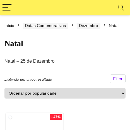
Início
Datas Comemorativas
Dezembro
Natal
ço
ço
nimo
ximo
Natal
Natal – 25 de Dezembro
Filter
Exibindo um único resultado
- 47%