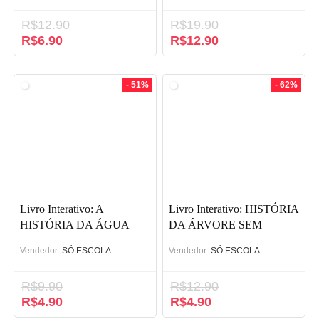
R$
12.90
R$
19.90
O
R$
6.90
O
O
R$
12.90
O
preço
preço
preço
preço
original
atual
original
atual
era:
é:
era:
é:
- 51%
- 62%
R$12.90.
R$6.90.
R$19.90.
R$12.90.
Livro Interativo: A
Livro Interativo: HISTÓRIA
HISTÓRIA DA ÁGUA
DA ÁRVORE SEM
FLORES
Vendedor:
SÓ ESCOLA
Vendedor:
SÓ ESCOLA
R$
9.90
R$
12.90
O
R$
4.90
O
O
R$
4.90
O
preço
preço
preço
preço