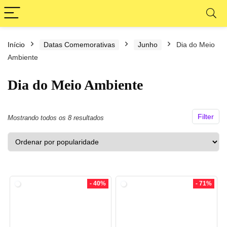
Início
Datas Comemorativas
Junho
Dia do Meio
ço
ço
Ambiente
nimo
ximo
Dia do Meio Ambiente
Filter
Classificado
Mostrando todos os 8 resultados
por
popularidade
- 40%
- 71%