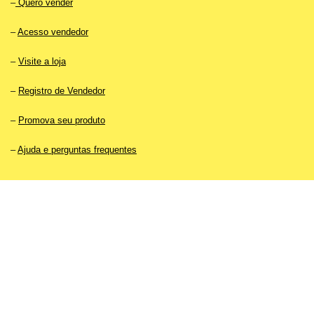
–
Quero vender
–
Acesso vendedor
–
Visite a loja
–
Registro de Vendedor
–
Promova seu produto
–
Ajuda e perguntas frequentes
O
MDE
simplifica a busca por materiais de qualidade para educadores.
➔ Mais sobre nós