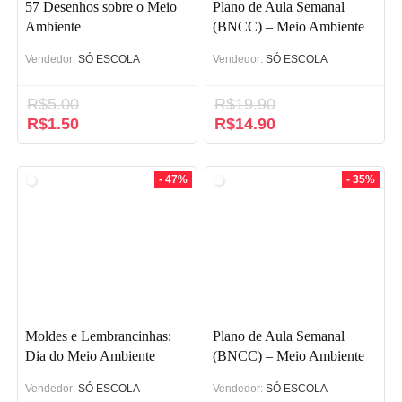
57 Desenhos sobre o Meio
Plano de Aula Semanal
Ambiente
(BNCC) – Meio Ambiente
(WORD)
Vendedor:
SÓ ESCOLA
Vendedor:
SÓ ESCOLA
R$
5.00
R$
19.90
O
R$
1.50
O
O
R$
14.90
O
preço
preço
preço
preço
original
atual
original
atual
era:
é:
era:
é:
- 47%
- 35%
R$5.00.
R$1.50.
R$19.90.
R$14.90.
Moldes e Lembrancinhas:
Plano de Aula Semanal
Dia do Meio Ambiente
(BNCC) – Meio Ambiente
(PDF)
Vendedor:
SÓ ESCOLA
Vendedor:
SÓ ESCOLA