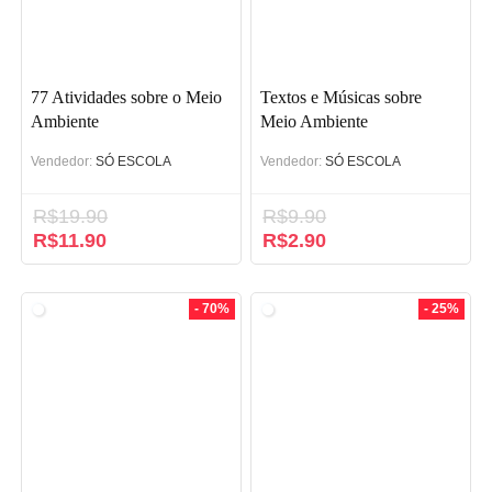
77 Atividades sobre o Meio
Textos e Músicas sobre
Ambiente
Meio Ambiente
Vendedor:
SÓ ESCOLA
Vendedor:
SÓ ESCOLA
R$
19.90
R$
9.90
O
R$
11.90
O
O
R$
2.90
O
preço
preço
preço
preço
original
atual
original
atual
era:
é:
era:
é:
- 70%
- 25%
R$19.90.
R$11.90.
R$9.90.
R$2.90.