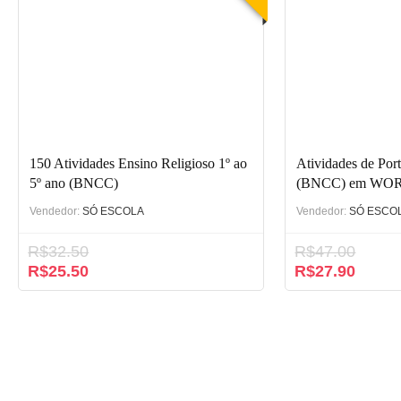
150 Atividades Ensino Religioso 1º ao
Atividades de Por
5º ano (BNCC)
(BNCC) em WO
Vendedor:
SÓ ESCOLA
Vendedor:
SÓ ESCO
R$
32.50
R$
47.00
R$
25.50
R$
27.90