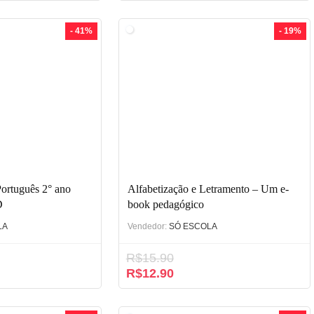
- 41%
- 19%
Português 2° ano
Alfabetização e Letramento – Um e-
D
book pedagógico
LA
Vendedor:
SÓ ESCOLA
R$
15.90
R$
12.90