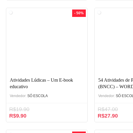
- 50%
Atividades Lúdicas – Um E-book
54 Atividades de 
educativo
(BNCC) – WOR
Vendedor:
SÓ ESCOLA
Vendedor:
SÓ ESCO
R$
19.90
R$
47.00
R$
9.90
R$
27.90