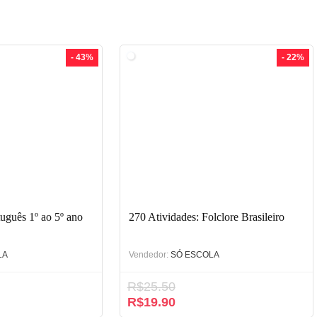
- 43%
- 22%
tuguês 1º ao 5º ano
270 Atividades: Folclore Brasileiro
LA
Vendedor:
SÓ ESCOLA
R$
25.50
R$
19.90