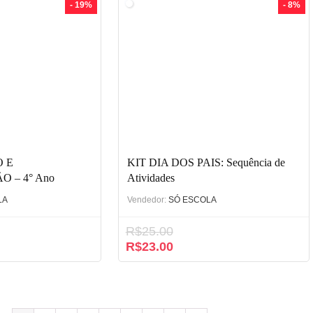
- 19%
- 8%
O E
KIT DIA DOS PAIS: Sequência de
 – 4° Ano
Atividades
LA
Vendedor:
SÓ ESCOLA
R$
25.00
R$
23.00