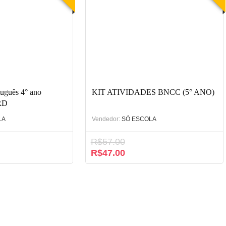
tuguês 4° ano
KIT ATIVIDADES BNCC (5° ANO)
RD
LA
Vendedor:
SÓ ESCOLA
R$
57.00
R$
47.00