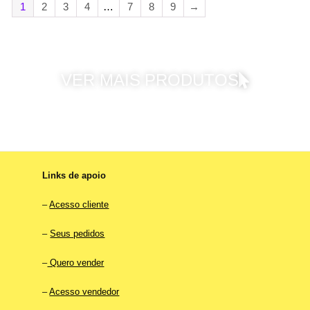
1
2
3
4
…
7
8
9
→
VER MAIS PRODUTOS
Links de apoio
–
Acesso cliente
–
Seus pedidos
–
Quero vender
–
Acesso vendedor