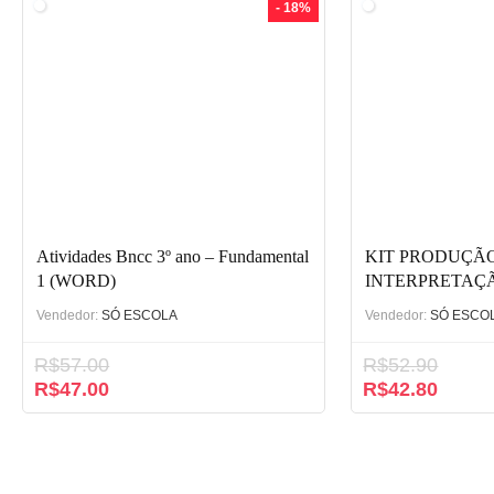
- 18%
Atividades Bncc 3º ano – Fundamental
KIT PRODUÇÃ
1 (WORD)
INTERPRETAÇÃO
Vendedor:
SÓ ESCOLA
Vendedor:
SÓ ESCO
R$
57.00
R$
52.90
R$
47.00
R$
42.80