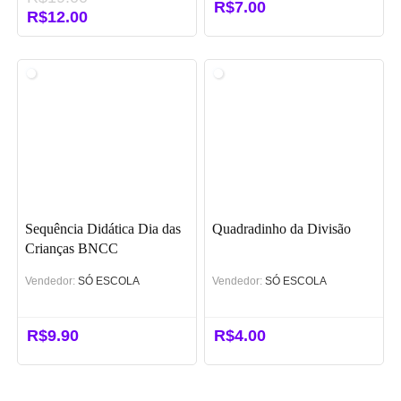
R$
7.00
O
R$
12.00
O
preço
preço
original
atual
era:
é:
R$19.00.
R$12.00.
Sequência Didática Dia das
Quadradinho da Divisão
Crianças BNCC
Vendedor:
SÓ ESCOLA
Vendedor:
SÓ ESCOLA
R$
9.90
R$
4.00