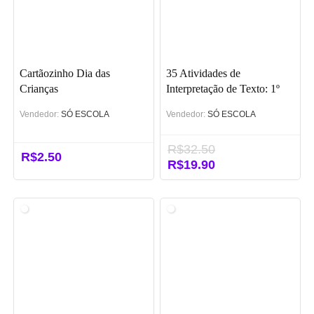
Cartãozinho Dia das
35 Atividades de
Crianças
Interpretação de Texto: 1º
ano (BNCC) em PDF
Vendedor:
SÓ ESCOLA
Vendedor:
SÓ ESCOLA
R$
32.50
R$
2.50
O
R$
19.90
O
preço
preço
original
atual
era:
é:
R$32.50.
R$19.90.