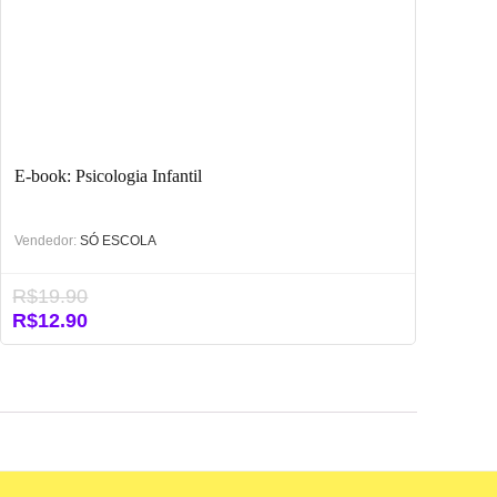
E-book: Psicologia Infantil
Vendedor:
SÓ ESCOLA
R$
19.90
O
O
R$
12.90
preço
preço
original
atual
era:
é:
R$19.90.
R$12.90.