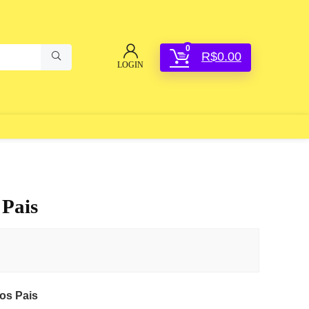
0
R$
0.00
LOGIN
 Pais
os Pais