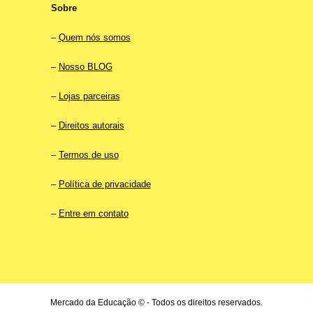
Sobre
–
Quem nós somos
–
Nosso BLOG
–
Lojas parceiras
–
Direitos autorais
–
Termos de uso
–
Política de privacidade
–
Entre em contato
Mercado da Educação © - Todos os direitos reservados.