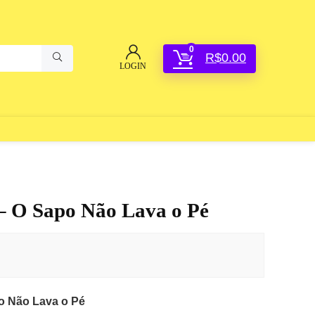
0
R$
0.00
LOGIN
 – O Sapo Não Lava o Pé
o Não Lava o Pé