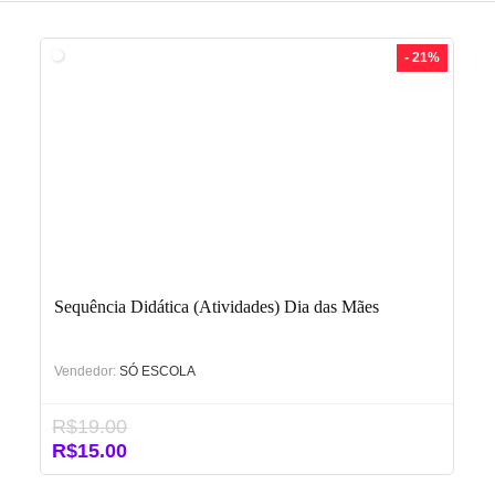
- 21%
Sequência Didática (Atividades) Dia das Mães
Vendedor:
SÓ ESCOLA
R$
19.00
O
O
R$
15.00
preço
preço
original
atual