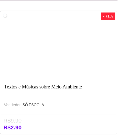
- 71%
Textos e Músicas sobre Meio Ambiente
Vendedor:
SÓ ESCOLA
R$
9.90
O
O
R$
2.90
preço
preço
original
atual