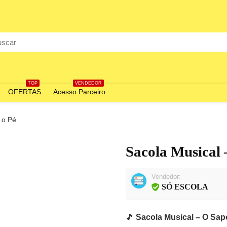
rch
TOP
VENDEDOR
OFERTAS
Acesso Parceiro
 o Pé
Sacola Musical
Vendedor:
SÓ ESCOLA
🎵
Sacola Musical – O Sap