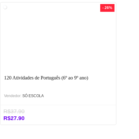
era:
é:
- 26%
R$9.90.
R$2.90.
120 Atividades de Português (6º ao 9º ano)
Vendedor:
SÓ ESCOLA
R$
37.90
O
O
R$
27.90
preço
preço
original
atual
era:
é: