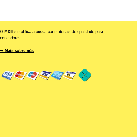
R$37.90.
R$27.90.
O
MDE
simplifica a busca por materiais de qualidade para
educadores.
➔ Mais sobre nós