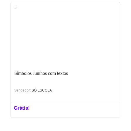
era:
é:
R$19.00.
R$15.00.
Símbolos Juninos com textos
Vendedor:
SÓ ESCOLA
Grátis!