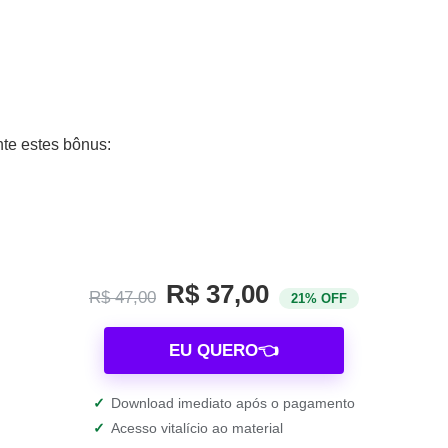
te estes bônus:
R$ 37,00
R$ 47,00
21% OFF
EU QUERO👈
✓
Download imediato após o pagamento
✓
Acesso vitalício ao material