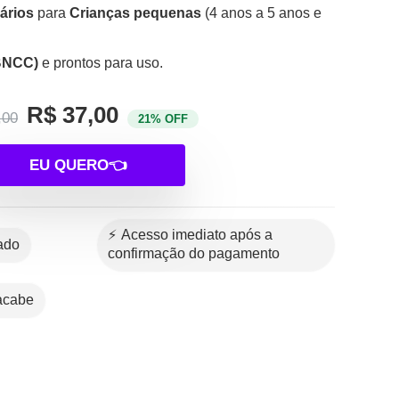
ários
para
Crianças pequenas
(4 anos a 5 anos e
BNCC)
e prontos para uso.
R$ 37,00
,00
21% OFF
EU QUERO👈
⚡ Acesso imediato após a
tado
confirmação do pagamento
 acabe