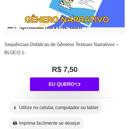
textuais Narrativos – BLOCO 1
Vendedor:
Aprendendo com a Prof. Audrei
Sequências Didáticas de Gêneros Textuais Narrativos –
BLOCO 1-
R$ 7,50
EU QUERO👈
📱 Utilize no celular, computador ou tablet
🖨️ Imprima facilmente se desejar