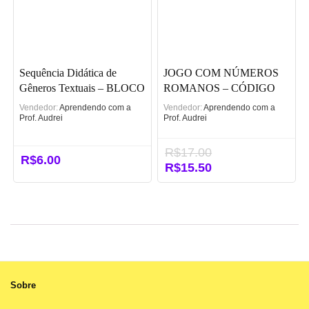
Sequência Didática de
JOGO COM NÚMEROS
Gêneros Textuais – BLOCO
ROMANOS – CÓDIGO
5 – Gêneros do Cotidiano.
SECRETO DOS
Vendedor:
Aprendendo com a
Vendedor:
Aprendendo com a
CÉSARES
Prof. Audrei
Prof. Audrei
R$
17.00
R$
6.00
O
R$
15.50
O
preço
preço
original
atual
era:
é:
R$17.00.
R$15.50.
Sobre