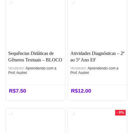
Sequências Didáticas de
Atividades Diagnósticas – 2º
Gêneros Textuais – BLOCO
ao 5º Ano EF
4 – Gênero Poético
Vendedor:
Aprendendo com a
Vendedor:
Aprendendo com a
Prof. Audrei
Prof. Audrei
R$
7.50
R$
12.00
- 9%