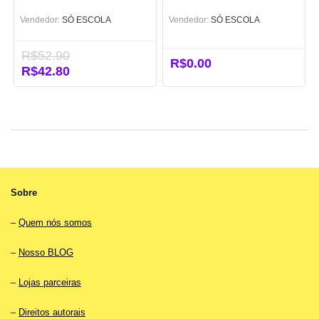
Ano
Vendedor:
SÓ ESCOLA
Vendedor:
SÓ ESCOLA
R$
52.90
R$
0.00
O
R$
42.80
O
preço
preço
original
atual
era:
é:
R$52.90.
R$42.80.
Sobre
–
Quem nós somos
–
Nosso BLOG
–
Lojas parceiras
–
Direitos autorais