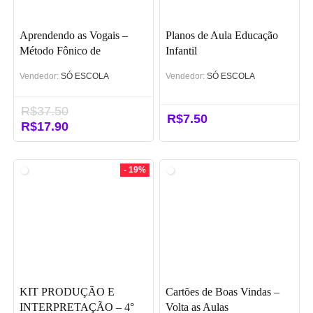
Aprendendo as Vogais –
Planos de Aula Educação
Método Fônico de
Infantil
Alfabetização
Vendedor:
SÓ ESCOLA
Vendedor:
SÓ ESCOLA
R$
37.50
R$
7.50
O
R$
17.90
O
preço
preço
original
atual
era:
é:
- 19%
R$37.50.
R$17.90.
KIT PRODUÇÃO E
Cartões de Boas Vindas –
INTERPRETAÇÃO – 4°
Volta as Aulas