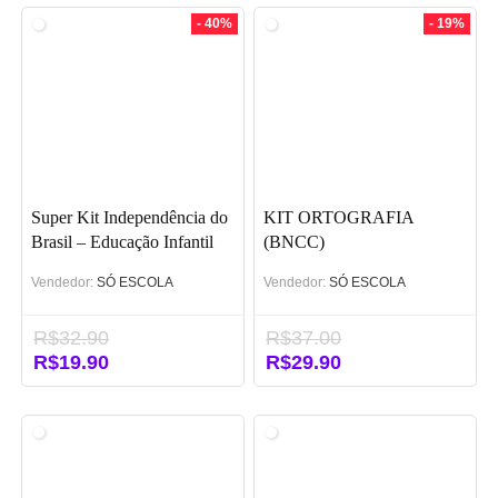
- 40%
- 19%
Super Kit Independência do
KIT ORTOGRAFIA
Brasil – Educação Infantil
(BNCC)
Vendedor:
SÓ ESCOLA
Vendedor:
SÓ ESCOLA
R$
32.90
R$
37.00
O
R$
19.90
O
O
R$
29.90
O
preço
preço
preço
preço
original
atual
original
atual
era:
é:
era:
é:
R$32.90.
R$19.90.
R$37.00.
R$29.90.