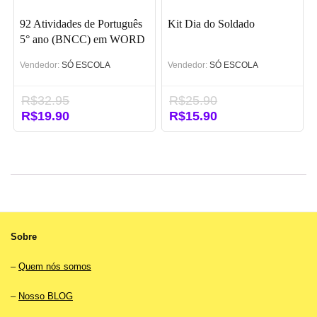
92 Atividades de Português
Kit Dia do Soldado
5° ano (BNCC) em WORD
Vendedor:
SÓ ESCOLA
Vendedor:
SÓ ESCOLA
R$
32.95
R$
25.90
O
R$
19.90
O
O
R$
15.90
O
preço
preço
preço
preço
original
atual
original
atual
era:
é:
era:
é:
R$32.95.
R$19.90.
R$25.90.
R$15.90.
Sobre
–
Quem nós somos
–
Nosso BLOG