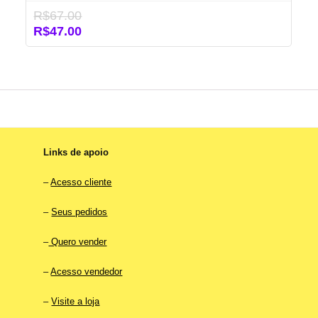
R$
67.00
O
O
R$
47.00
preço
preço
original
atual
era:
é:
R$67.00.
R$47.00.
Links de apoio
–
Acesso cliente
–
Seus pedidos
–
Quero vender
–
Acesso vendedor
–
Visite a loja