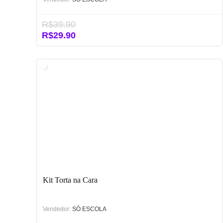
R$
39.90
O
O
R$
29.90
preço
preço
original
atual
era:
é:
R$39.90.
R$29.90.
Kit Torta na Cara
Vendedor:
SÓ ESCOLA