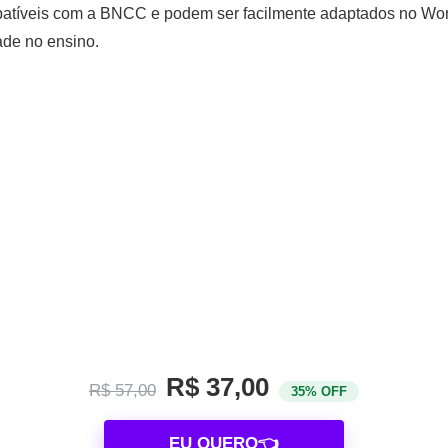
atíveis com a BNCC e podem ser facilmente adaptados no Wor
ade no ensino.
R$ 37,00
R$ 57,00
35% OFF
EU QUERO👈