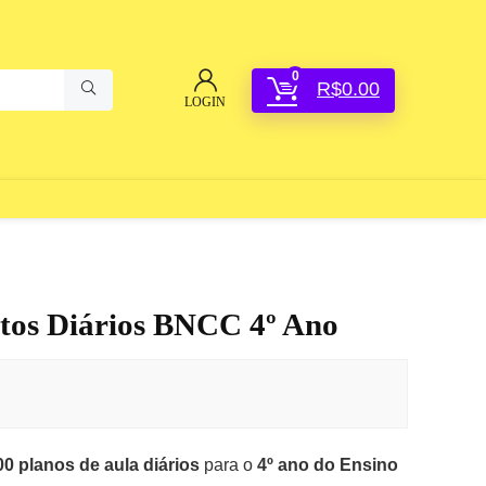
0
R$
0.00
LOGIN
tos Diários BNCC 4º Ano
0 planos de aula diários
para o
4º ano do Ensino