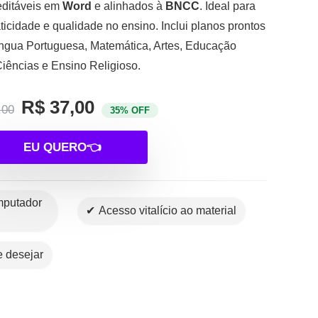
 editáveis em
Word
e alinhados à
BNCC
. Ideal para
icidade e qualidade no ensino. Inclui planos prontos
Língua Portuguesa, Matemática, Artes, Educação
 Ciências e Ensino Religioso.
R$ 37,00
,00
35% OFF
EU QUERO👈
✔ Acesso vitalício ao material
se desejar