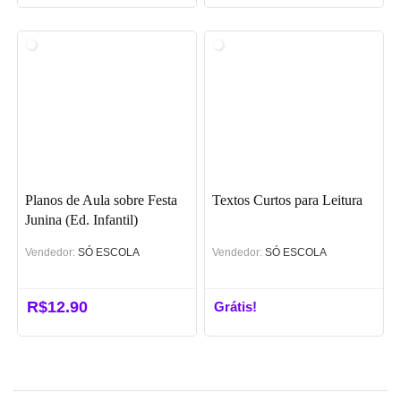
preço
preço
original
atual
era:
é:
R$12.00.
R$6.00.
Planos de Aula sobre Festa
Textos Curtos para Leitura
Junina (Ed. Infantil)
Vendedor:
SÓ ESCOLA
Vendedor:
SÓ ESCOLA
R$
12.90
Grátis!