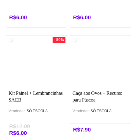
R$
6.00
R$
6.00
- 50%
Kit Painel + Lembrancinhas
Caça aos Ovos – Recurso
SAEB
para Páscoa
Vendedor:
SÓ ESCOLA
Vendedor:
SÓ ESCOLA
R$
12.00
R$
7.90
O
R$
6.00
O