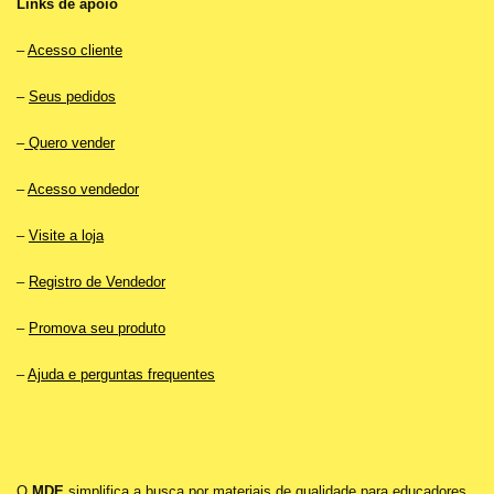
Links de apoio
–
Acesso cliente
–
Seus pedidos
–
Quero vender
–
Acesso vendedor
–
Visite a loja
–
Registro de Vendedor
–
Promova seu produto
–
Ajuda e perguntas frequentes
O
MDE
simplifica a busca por materiais de qualidade para educadores.