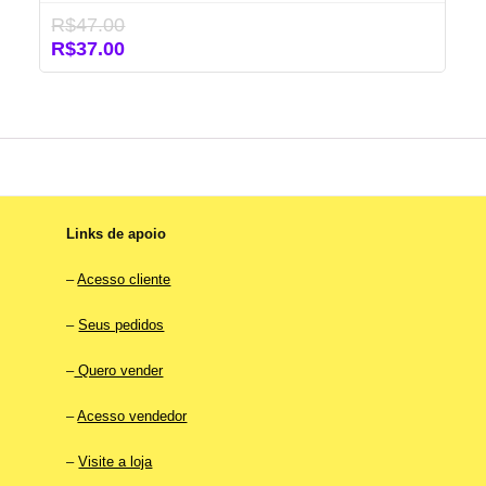
R$
47.00
O
O
R$
37.00
preço
preço
original
atual
era:
é:
R$47.00.
R$37.00.
Links de apoio
–
Acesso cliente
–
Seus pedidos
–
Quero vender
–
Acesso vendedor
–
Visite a loja