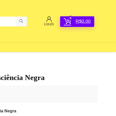
0
R$
0.00
LOGIN
ciência Negra
ia Negra