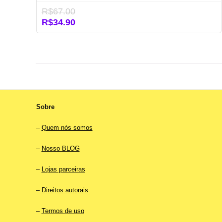
R$
67.00
O
O
R$
34.90
preço
preço
original
atual
era:
é:
R$67.00.
R$34.90.
Sobre
–
Quem nós somos
–
Nosso BLOG
–
Lojas parceiras
–
Direitos autorais
–
Termos de uso