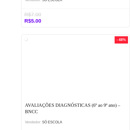
Vendedor:
SÓ ESCOLA
R$
7.00
O
O
R$
5.00
preço
preço
original
atual
era:
é:
- 48%
R$7.00.
R$5.00.
AVALIAÇÕES DIAGNÓSTICAS (6º ao 9º ano) –
BNCC
Vendedor:
SÓ ESCOLA