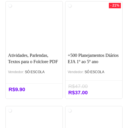
- 21%
Atividades, Parlendas,
+500 Planejamentos Diários
Textos para o Folclore PDF
EJA 1º ao 5º ano
Vendedor:
SÓ ESCOLA
Vendedor:
SÓ ESCOLA
R$
47.00
R$
9.90
O
R$
37.00
O
preço
preço
original
atual
era:
é:
R$47.00.
R$37.00.