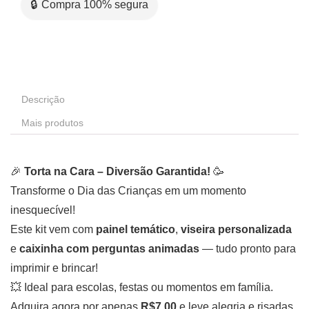
🔒 Compra 100% segura
Descrição
Mais produtos
🎉
Torta na Cara – Diversão Garantida!
🥳
Transforme o Dia das Crianças em um momento
inesquecível!
Este kit vem com
painel temático
,
viseira personalizada
e
caixinha com perguntas animadas
— tudo pronto para
imprimir e brincar!
💥 Ideal para escolas, festas ou momentos em família.
Adquira agora por apenas
R$7,00
e leve alegria e risadas