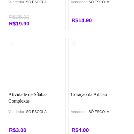
Vendedor:
SÓ ESCOLA
Vendedor:
SÓ ESCOLA
R$
25.90
R$
14.90
O
R$
19.90
O
preço
preço
original
atual
era:
é:
R$25.90.
R$19.90.
Atividade de Sílabas
Coração da Adição
Complexas
Vendedor:
SÓ ESCOLA
Vendedor:
SÓ ESCOLA
R$
3.00
R$
4.00