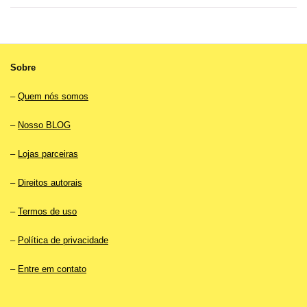
R$19.90.
R$12.90.
Sobre
–
Quem nós somos
–
Nosso BLOG
–
Lojas parceiras
–
Direitos autorais
–
Termos de uso
–
Política de privacidade
–
Entre em contato