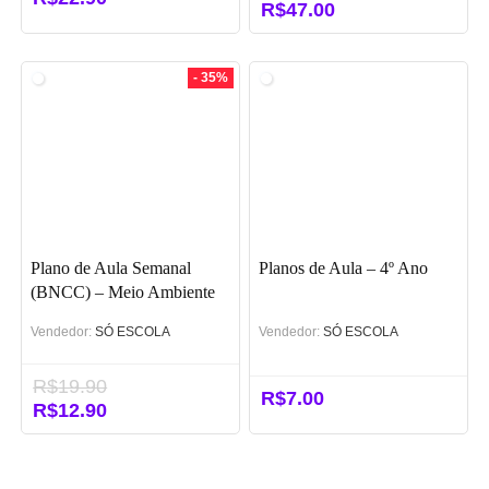
O
R$
47.00
O
preço
preço
original
atual
era:
é:
- 35%
R$57.00.
R$47.00.
Plano de Aula Semanal
Planos de Aula – 4º Ano
(BNCC) – Meio Ambiente
(PDF)
Vendedor:
SÓ ESCOLA
Vendedor:
SÓ ESCOLA
R$
19.90
R$
7.00
O
R$
12.90
O
preço
preço
original
atual
era:
é: