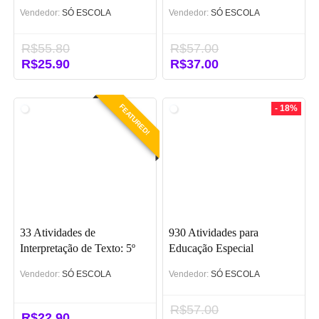
Vendedor:
SÓ ESCOLA
Vendedor:
SÓ ESCOLA
R$
55.80
R$
57.00
O
R$
25.90
O
O
R$
37.00
O
preço
preço
preço
preço
original
atual
original
atual
era:
é:
era:
é:
FEATURED!
- 18%
R$55.80.
R$25.90.
R$57.00.
R$37.00.
33 Atividades de
930 Atividades para
Interpretação de Texto: 5º
Educação Especial
ano (BNCC)
Vendedor:
SÓ ESCOLA
Vendedor:
SÓ ESCOLA
R$
57.00
R$
22.90