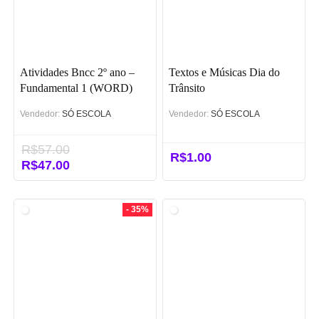
Atividades Bncc 2º ano –
Textos e Músicas Dia do
Fundamental 1 (WORD)
Trânsito
Vendedor:
SÓ ESCOLA
Vendedor:
SÓ ESCOLA
R$
57.00
R$
1.00
O
R$
47.00
O
preço
preço
original
atual
era:
é:
- 35%
R$57.00.
R$47.00.