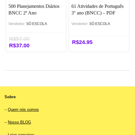
500 Planejamentos Diários
61 Atividades de Português
BNCC 2º Ano
3° ano (BNCC) – PDF
Vendedor:
SÓ ESCOLA
Vendedor:
SÓ ESCOLA
R$
57.00
R$
24.95
O
R$
37.00
O
preço
preço
original
atual
era:
é:
R$57.00.
R$37.00.
Sobre
–
Quem nós somos
–
Nosso BLOG
–
Lojas parceiras