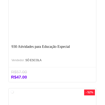
930 Atividades para Educação Especial
Vendedor:
SÓ ESCOLA
R$
57.00
O
O
R$
47.00
preço
preço
original
atual
era:
é:
- 52%
R$57.00.
R$47.00.