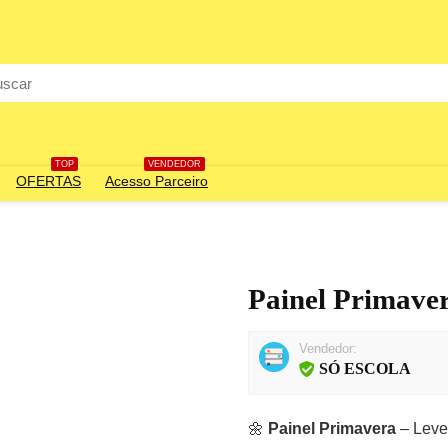
rch
TOP
VENDEDOR
OFERTAS
Acesso Parceiro
Painel Primave
Vendedor:
SÓ ESCOLA
🌼
Painel Primavera
– Leve 