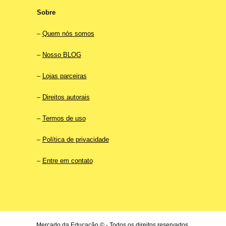
Sobre
–
Quem nós somos
–
Nosso BLOG
–
Lojas parceiras
–
Direitos autorais
–
Termos de uso
–
Política de privacidade
–
Entre em contato
Mercado da Educação © - Todos os direitos reservados.