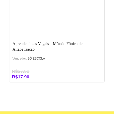
Aprendendo as Vogais – Método Fônico de
Alfabetização
Vendedor:
SÓ ESCOLA
R$
37.50
O
O
R$
17.90
preço
preço
original
atual
era:
é:
R$37.50.
R$17.90.