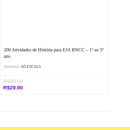
200 Atividades de História para EJA BNCC – 1º ao 5º
ano
Vendedor:
SÓ ESCOLA
R$
39.90
O
O
R$
29.90
preço
preço
original
atual
era:
é:
R$39.90.
R$29.90.