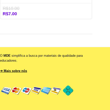
R$
10.00
O
O
R$
7.00
preço
preço
original
atual
era:
é:
R$10.00.
R$7.00.
O
MDE
simplifica a busca por materiais de qualidade para
educadores.
➔ Mais sobre nós