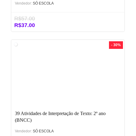
Vendedor:
SÓ ESCOLA
R$
57.00
O
O
R$
37.00
preço
preço
original
atual
era:
é:
- 30%
R$57.00.
R$37.00.
39 Atividades de Interpretação de Texto: 2º ano
(BNCC)
Vendedor:
SÓ ESCOLA