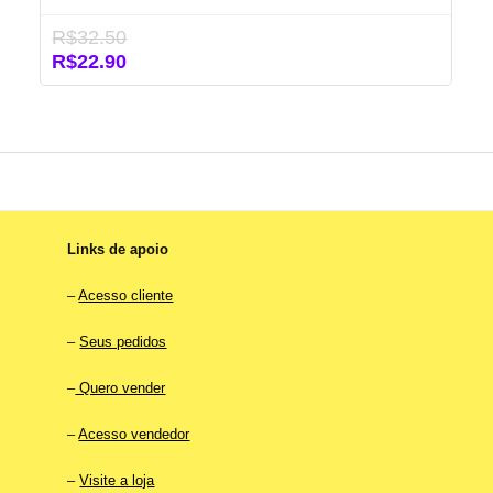
R$
32.50
O
O
R$
22.90
preço
preço
original
atual
era:
é:
R$32.50.
R$22.90.
Links de apoio
–
Acesso cliente
–
Seus pedidos
–
Quero vender
–
Acesso vendedor
–
Visite a loja