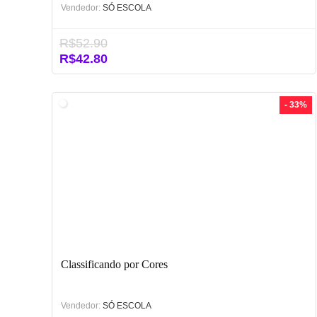
Vendedor:
SÓ ESCOLA
R$
52.90
O
O
R$
42.80
preço
preço
original
atual
era:
é:
- 33%
R$52.90.
R$42.80.
Classificando por Cores
Vendedor:
SÓ ESCOLA