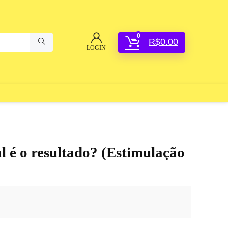
0
R$
0.00
LOGIN
l é o resultado? (Estimulação