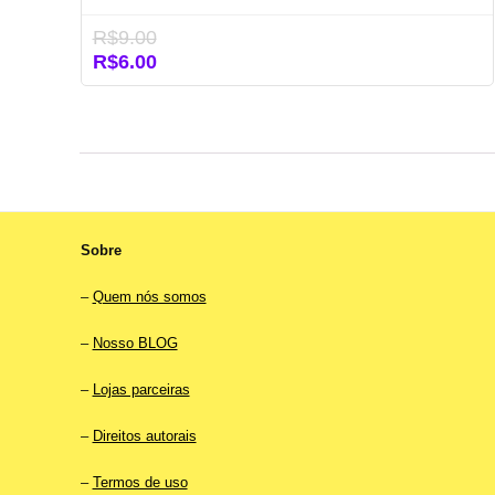
R$
9.00
O
O
R$
6.00
preço
preço
original
atual
era:
é:
R$9.00.
R$6.00.
Sobre
–
Quem nós somos
–
Nosso BLOG
–
Lojas parceiras
–
Direitos autorais
–
Termos de uso