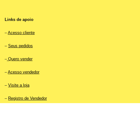
Links de apoio
–
Acesso cliente
–
Seus pedidos
–
Quero vender
–
Acesso vendedor
–
Visite a loja
–
Registro de Vendedor
–
Promova seu produto
–
Ajuda e perguntas frequentes