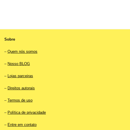
Sobre
–
Quem nós somos
–
Nosso BLOG
–
Lojas parceiras
–
Direitos autorais
–
Termos de uso
–
Política de privacidade
–
Entre em contato