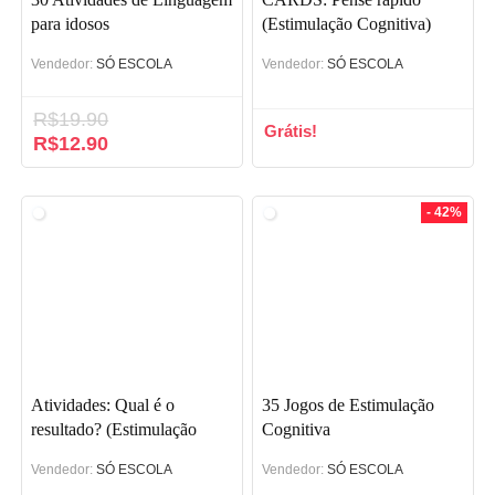
para idosos
(Estimulação Cognitiva)
Vendedor:
SÓ ESCOLA
Vendedor:
SÓ ESCOLA
R$
19.90
Grátis!
O
R$
12.90
O
preço
preço
original
atual
era:
é:
- 42%
R$19.90.
R$12.90.
Atividades: Qual é o
35 Jogos de Estimulação
resultado? (Estimulação
Cognitiva
Cognitiva)
Vendedor:
SÓ ESCOLA
Vendedor:
SÓ ESCOLA