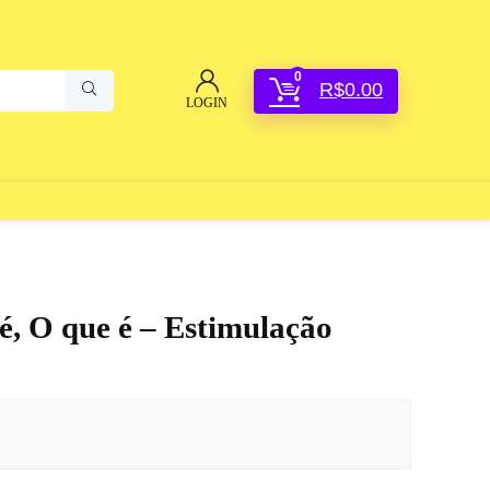
0
R$
0.00
LOGIN
, O que é – Estimulação