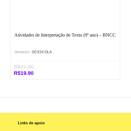
Atividades de Interpretação de Texto (9º ano) – BNCC
Vendedor:
SÓ ESCOLA
R$
27.90
O
O
R$
19.90
preço
preço
original
atual
era:
é:
R$27.90.
R$19.90.
Links de apoio