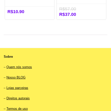
R$
57.00
R$
10.90
O
R$
37.00
O
preço
preço
original
atual
era:
é:
R$57.00.
R$37.00.
Sobre
–
Quem nós somos
–
Nosso BLOG
–
Lojas parceiras
–
Direitos autorais
–
Termos de uso