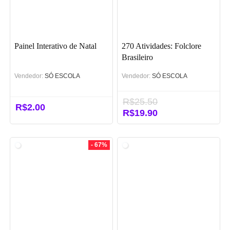
Painel Interativo de Natal
270 Atividades: Folclore
Brasileiro
Vendedor:
SÓ ESCOLA
Vendedor:
SÓ ESCOLA
R$
25.50
R$
2.00
O
R$
19.90
O
preço
preço
original
atual
era:
é:
- 67%
R$25.50.
R$19.90.