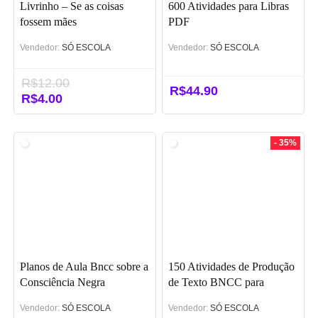
Livrinho – Se as coisas
600 Atividades para Libras
fossem mães
PDF
Vendedor:
SÓ ESCOLA
Vendedor:
SÓ ESCOLA
R$
12.00
R$
44.90
O
R$
4.00
O
preço
preço
original
atual
era:
é:
- 35%
R$12.00.
R$4.00.
Planos de Aula Bncc sobre a
150 Atividades de Produção
Consciência Negra
de Texto BNCC para
Fundamental 1
Vendedor:
SÓ ESCOLA
Vendedor:
SÓ ESCOLA