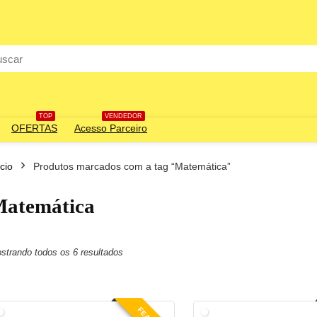
rch
TOP
VENDEDOR
OFERTAS
Acesso Parceiro
ício
Produtos marcados com a tag “Matemática”
atemática
o
o
Classificado
strando todos os 6 resultados
por
popularidade