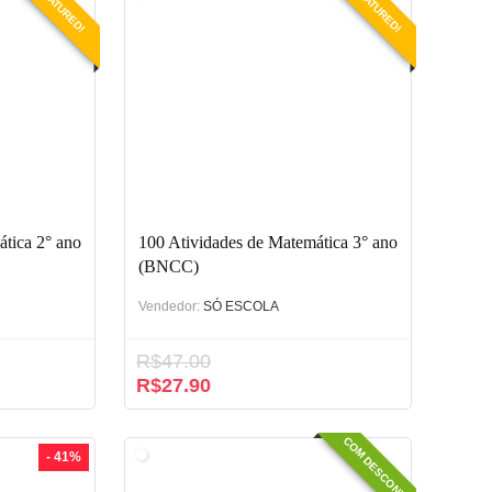
FEATURED!
FEATURED!
tica 2° ano
100 Atividades de Matemática 3° ano
(BNCC)
Vendedor:
SÓ ESCOLA
R$
47.00
O
O
R$
27.90
preço
preço
original
atual
COM DESCONTO
era:
é:
- 41%
R$47.00.
R$27.90.