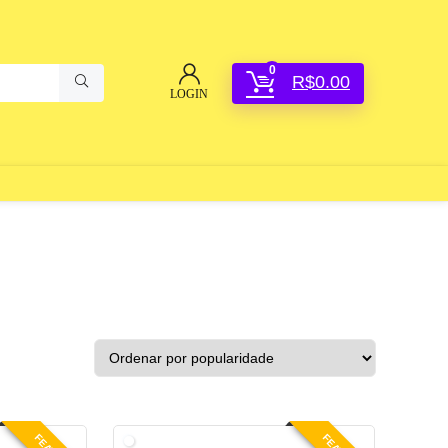
0
R$
0.00
LOGIN