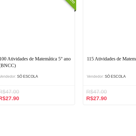
100 Atividades de Matemática 5° ano
115 Atividades de Matemá
(BNCC)
Vendedor:
SÓ ESCOLA
Vendedor:
SÓ ESCOLA
R$
47.00
R$
47.00
O
O
O
O
R$
27.90
R$
27.90
preço
preço
preço
preço
original
atual
original
atual
era:
é:
era:
é:
R$47.00.
R$27.90.
R$47.00.
R$27.90.