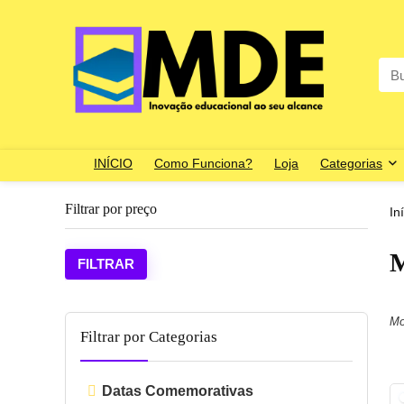
Sea
for:
INÍCIO
Como Funciona?
Loja
Categorias
Filtrar por preço
In
M
Preço
Preço
FILTRAR
mínim
máxim
Mo
Filtrar por Categorias
Datas Comemorativas