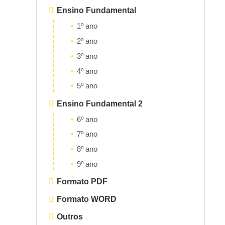
Ensino Fundamental
1º ano
2º ano
3º ano
4º ano
5º ano
Ensino Fundamental 2
6º ano
7º ano
8º ano
9º ano
Formato PDF
Formato WORD
Outros