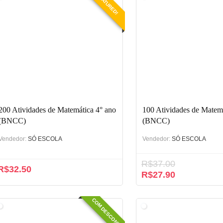
FEATURED!
200 Atividades de Matemática 4° ano
100 Atividades de Matemá
(BNCC)
(BNCC)
Vendedor:
SÓ ESCOLA
Vendedor:
SÓ ESCOLA
R$
37.00
R$
32.50
O
O
R$
27.90
preço
preço
original
atual
COM DESCONTO
era:
é:
R$37.00.
R$27.90.