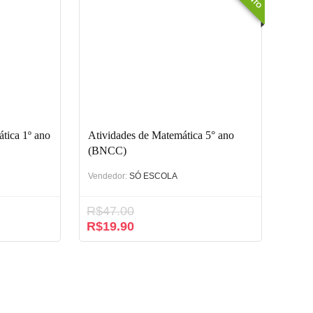
tica 1º ano
Atividades de Matemática 5° ano
(BNCC)
Vendedor:
SÓ ESCOLA
R$
47.00
O
O
R$
19.90
preço
preço
original
atual
era:
é:
R$47.00.
R$19.90.