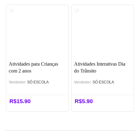
era:
é:
R$47.90.
R$37.00.
Atividades para Crianças
Atividades Interativas Dia
com 2 anos
do Trânsito
Vendedor:
SÓ ESCOLA
Vendedor:
SÓ ESCOLA
R$
15.90
R$
5.90