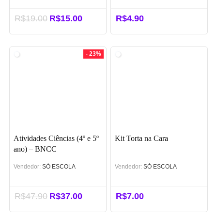
R$
19.00
O
R$
15.00
O
R$
4.90
preço
preço
original
atual
era:
é:
- 23%
R$19.00.
R$15.00.
Atividades Ciências (4º e 5º
Kit Torta na Cara
ano) – BNCC
Vendedor:
SÓ ESCOLA
Vendedor:
SÓ ESCOLA
R$
47.90
O
R$
37.00
O
R$
7.00
preço
preço
original
atual