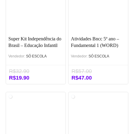
Super Kit Independência do
Atividades Bncc 5º ano –
Brasil – Educação Infantil
Fundamental 1 (WORD)
Vendedor:
SÓ ESCOLA
Vendedor:
SÓ ESCOLA
R$
32.90
R$
57.00
O
R$
19.90
O
O
R$
47.00
O
preço
preço
preço
preço
original
atual
original
atual
era:
é:
era:
é:
R$32.90.
R$19.90.
R$57.00.
R$47.00.