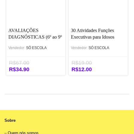
AVALIAÇÕES
30 Atividades Funções
DIAGNÓSTICAS (6º ao 9º
Executivas para Idosos
ano) – BNCC
Vendedor:
SÓ ESCOLA
Vendedor:
SÓ ESCOLA
R$
67.00
R$
19.00
O
R$
34.90
O
O
R$
12.00
O
preço
preço
preço
preço
original
atual
original
atual
era:
é:
era:
é:
R$67.00.
R$34.90.
R$19.00.
R$12.00.
Sobre
–
Quem nós somos