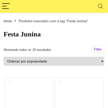
Início
Produtos marcados com a tag “Festa Junina”
ço
ço
nimo
ximo
Festa Junina
Filter
Classificado
Mostrando todos os 10 resultados
por
popularidade