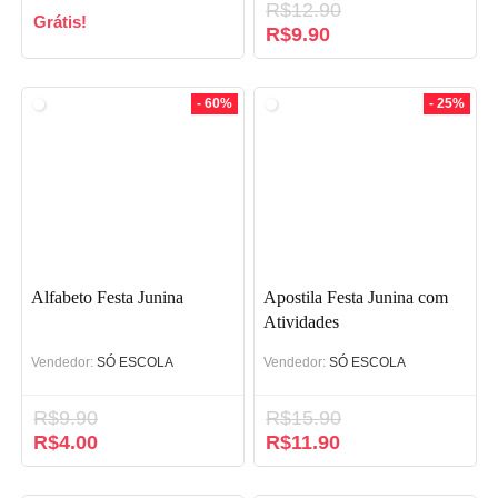
R$
12.90
Grátis!
O
R$
9.90
O
preço
preço
original
atual
era:
é:
- 60%
- 25%
R$12.90.
R$9.90.
Alfabeto Festa Junina
Apostila Festa Junina com
Atividades
Vendedor:
SÓ ESCOLA
Vendedor:
SÓ ESCOLA
R$
9.90
R$
15.90
O
R$
4.00
O
O
R$
11.90
O
preço
preço
preço
preço
original
atual
original
atual