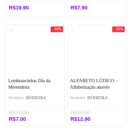
R$
19.90
R$
7.90
- 30%
- 32%
Lembrancinhas Dia da
ALFABETO LÚDICO –
Merendeira
Alfabetização através
Método Fônico
Vendedor:
SÓ ESCOLA
Vendedor:
SÓ ESCOLA
R$
10.00
R$
18.90
O
R$
7.00
O
O
R$
12.90
O
preço
preço
preço
preço
original
atual
original
atual