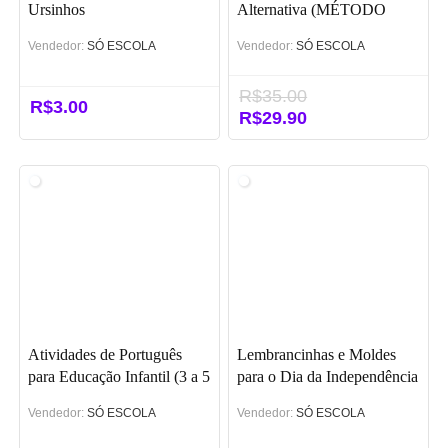
Ursinhos
Alternativa (MÉTODO
PECS)
Vendedor:
SÓ ESCOLA
Vendedor:
SÓ ESCOLA
R$
35.00
R$
3.00
O
R$
29.90
O
preço
preço
original
atual
era:
é:
R$35.00.
R$29.90.
Atividades de Português
Lembrancinhas e Moldes
para Educação Infantil (3 a 5
para o Dia da Independência
anos)
do Brasil
Vendedor:
SÓ ESCOLA
Vendedor:
SÓ ESCOLA