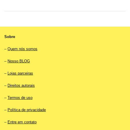
era:
é:
era:
é:
R$10.00.
R$7.00.
R$18.90.
R$12.90.
Sobre
–
Quem nós somos
–
Nosso BLOG
–
Lojas parceiras
–
Direitos autorais
–
Termos de uso
–
Política de privacidade
–
Entre em contato