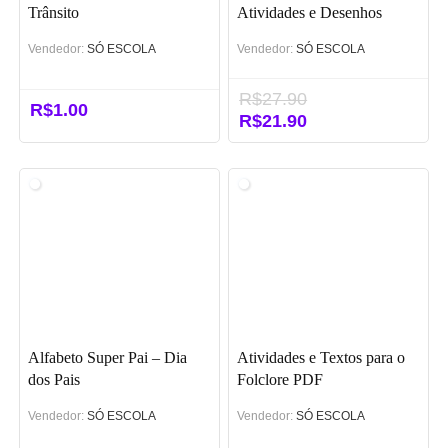
Trânsito
Atividades e Desenhos
Vendedor:
SÓ ESCOLA
Vendedor:
SÓ ESCOLA
R$
27.90
R$
1.00
O
R$
21.90
O
preço
preço
original
atual
era:
é:
R$27.90.
R$21.90.
Alfabeto Super Pai – Dia
Atividades e Textos para o
dos Pais
Folclore PDF
Vendedor:
SÓ ESCOLA
Vendedor:
SÓ ESCOLA