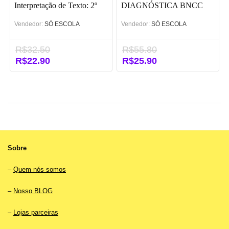
Interpretação de Texto: 2º
DIAGNÓSTICA BNCC
ano (BNCC)
Vendedor:
SÓ ESCOLA
Vendedor:
SÓ ESCOLA
R$
32.50
R$
55.80
O
R$
22.90
O
O
R$
25.90
O
preço
preço
preço
preço
original
atual
original
atual
era:
é:
era:
é:
R$32.50.
R$22.90.
R$55.80.
R$25.90.
Sobre
–
Quem nós somos
–
Nosso BLOG
–
Lojas parceiras