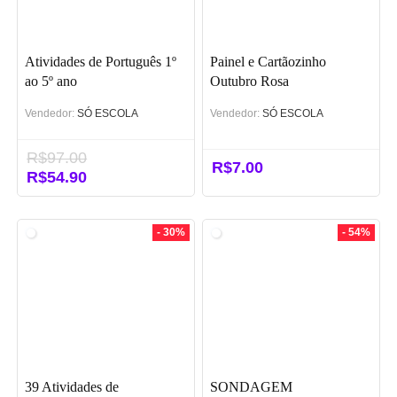
Atividades de Português 1º
Painel e Cartãozinho
ao 5º ano
Outubro Rosa
Vendedor:
SÓ ESCOLA
Vendedor:
SÓ ESCOLA
R$
97.00
R$
7.00
O
R$
54.90
O
preço
preço
original
atual
era:
é:
- 30%
- 54%
R$97.00.
R$54.90.
39 Atividades de
SONDAGEM