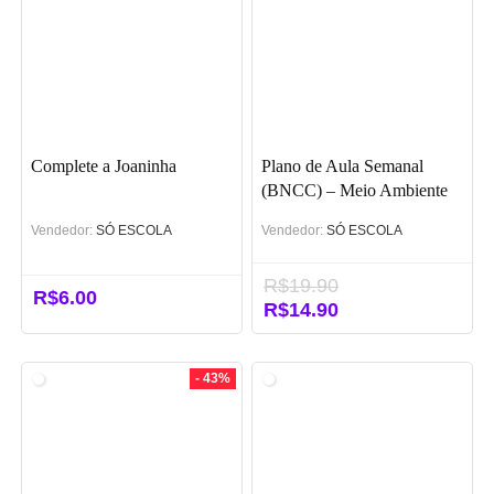
Complete a Joaninha
Plano de Aula Semanal
(BNCC) – Meio Ambiente
(WORD)
Vendedor:
SÓ ESCOLA
Vendedor:
SÓ ESCOLA
R$
19.90
R$
6.00
O
R$
14.90
O
preço
preço
original
atual
era:
é:
- 43%
R$19.90.
R$14.90.