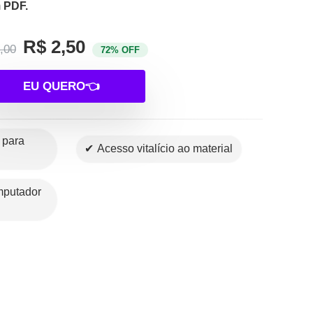
m
PDF.
R$ 2,50
,00
72% OFF
EU QUERO👈
✔ Acesso vitalício ao material