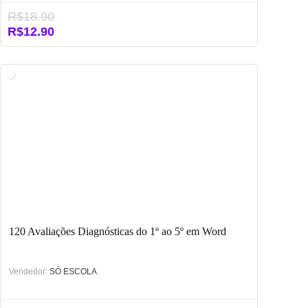
R$
18.90
O
O
R$
12.90
preço
preço
original
atual
era:
é:
R$18.90.
R$12.90.
120 Avaliações Diagnósticas do 1º ao 5º em Word
Vendedor:
SÓ ESCOLA