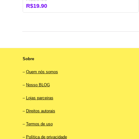
O
O
R$
19.90
preço
preço
original
atual
era:
é:
R$25.90.
R$19.90.
Sobre
–
Quem nós somos
–
Nosso BLOG
–
Lojas parceiras
–
Direitos autorais
–
Termos de uso
–
Política de privacidade