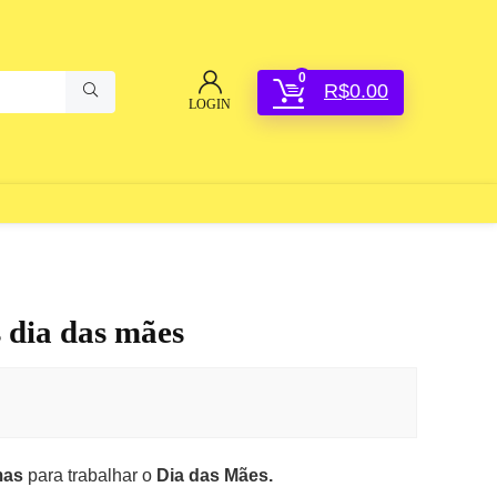
0
R$
0.00
LOGIN
 dia das mães
mas
para trabalhar o
Dia das Mães.