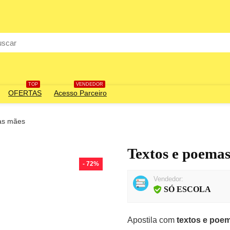
rch
TOP
VENDEDOR
OFERTAS
Acesso Parceiro
as mães
Textos e poemas
- 72%
Vendedor:
SÓ ESCOLA
Apostila com
textos e poe