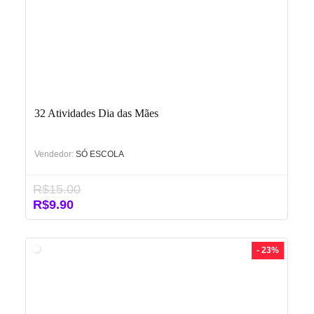
32 Atividades Dia das Mães
Vendedor:
SÓ ESCOLA
R$
15.00
O
O
R$
9.90
preço
preço
original
atual
era:
é:
- 23%
R$15.00.
R$9.90.