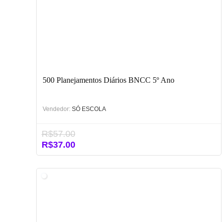
500 Planejamentos Diários BNCC 5º Ano
Vendedor:
SÓ ESCOLA
R$
57.00
O
O
R$
37.00
preço
preço
original
atual
era:
é:
R$57.00.
R$37.00.