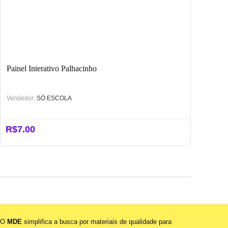
Painel Interativo Palhacinho
Vendedor:
SÓ ESCOLA
R$
7.00
O
MDE
simplifica a busca por materiais de qualidade para