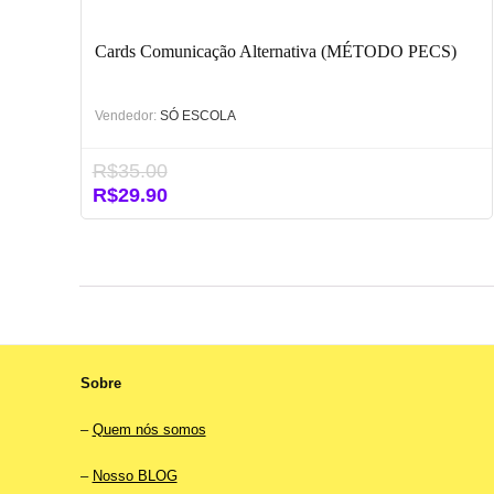
Cards Comunicação Alternativa (MÉTODO PECS)
Vendedor:
SÓ ESCOLA
R$
35.00
O
O
R$
29.90
preço
preço
original
atual
era:
é:
R$35.00.
R$29.90.
Sobre
–
Quem nós somos
–
Nosso BLOG