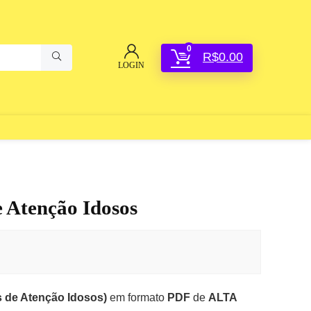
0
R$
0.00
LOGIN
e Atenção Idosos
s de Atenção Idosos)
em formato
PDF
de
ALTA