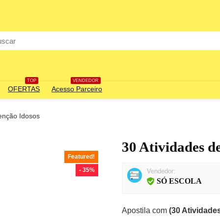
rch
TOP
VENDEDOR
OFERTAS
Acesso Parceiro
tenção Idosos
30 Atividades d
Featured!
- 35%
Vendedor:
SÓ ESCOLA
Apostila com
(30 Atividade