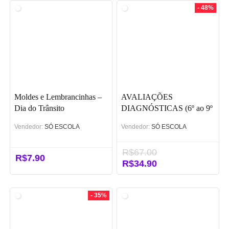
era:
é:
era:
é:
- 48%
R$59.90.
R$39.90.
R$10.00.
R$7.00.
Moldes e Lembrancinhas –
AVALIAÇÕES
Dia do Trânsito
DIAGNÓSTICAS (6º ao 9º
ano) – BNCC
Vendedor:
SÓ ESCOLA
Vendedor:
SÓ ESCOLA
R$
67.00
R$
7.90
O
R$
34.90
O
preço
preço
original
atual
era:
é:
- 35%
R$67.00.
R$34.90.