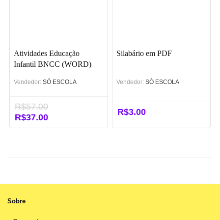
Atividades Educação
Silabário em PDF
Infantil BNCC (WORD)
Vendedor:
SÓ ESCOLA
Vendedor:
SÓ ESCOLA
R$
57.00
R$
3.00
O
R$
37.00
O
preço
preço
original
atual
era:
é:
R$57.00.
R$37.00.
Sobre