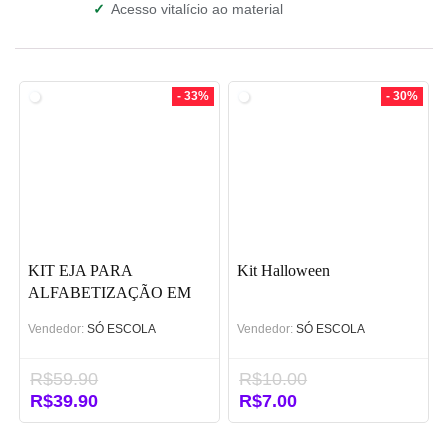
✓
Acesso vitalício ao material
- 33%
- 30%
KIT EJA PARA
Kit Halloween
ALFABETIZAÇÃO EM
PDF
Vendedor:
SÓ ESCOLA
Vendedor:
SÓ ESCOLA
R$
59.90
R$
10.00
O
R$
39.90
O
O
R$
7.00
O
preço
preço
preço
preço
original
atual
original
atual