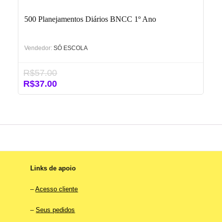
500 Planejamentos Diários BNCC 1º Ano
Vendedor:
SÓ ESCOLA
R$
57.00
O
O
R$
37.00
preço
preço
original
atual
era:
é:
R$57.00.
R$37.00.
Links de apoio
–
Acesso cliente
–
Seus pedidos