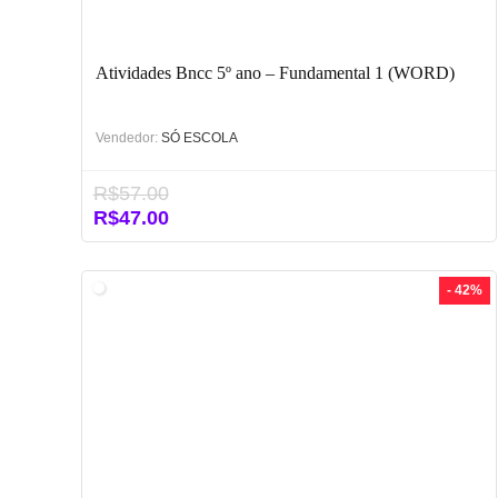
Atividades Bncc 5º ano – Fundamental 1 (WORD)
Vendedor:
SÓ ESCOLA
R$
57.00
O
O
R$
47.00
preço
preço
original
atual
era:
é:
- 42%
R$57.00.
R$47.00.