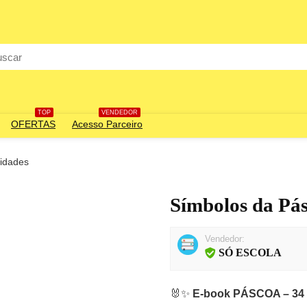
rch
TOP
VENDEDOR
OFERTAS
Acesso Parceiro
vidades
Símbolos da Pás
Vendedor:
SÓ ESCOLA
🐰✨
E-book PÁSCOA – 34 