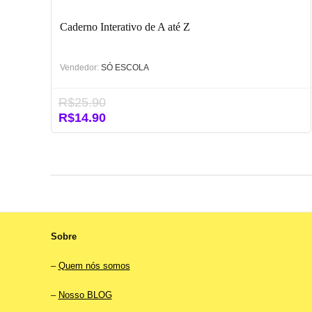
Caderno Interativo de A até Z
Vendedor:
SÓ ESCOLA
R$
25.90
O
O
R$
14.90
preço
preço
original
atual
era:
é:
R$25.90.
R$14.90.
Sobre
–
Quem nós somos
–
Nosso BLOG