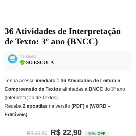
36 Atividades de Interpretação
de Texto: 3º ano (BNCC)
Vendedor:
SÓ ESCOLA
Tenha acesso
imediato
à
36 Atividades de Leitura e
Compreensão de Textos
alinhadas à
BNCC
do
3º ano
(Interpretação de Textos).
Receba
2 apostilas
na versão
(PDF)
e
(WORD –
Editáveis).
R$ 22,90
R$ 32,50
30% OFF