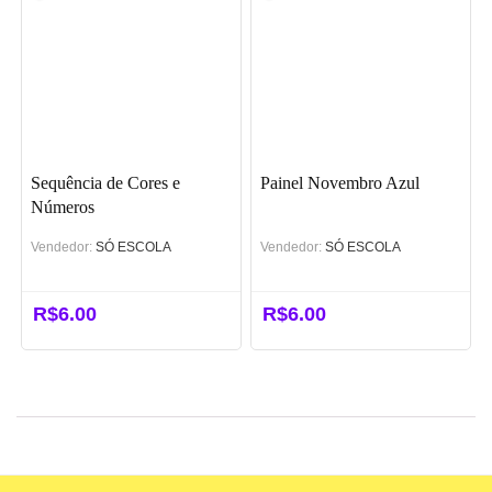
R$25.90.
R$14.90.
R$32.50.
R$18.50.
Sequência de Cores e
Painel Novembro Azul
Números
Vendedor:
SÓ ESCOLA
Vendedor:
SÓ ESCOLA
R$
6.00
R$
6.00