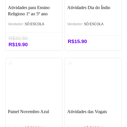
Atividades para Ensino
Atividades Dia do Índio
Religioso 1º ao 5º ano
(BNCC)
Vendedor:
SÓ ESCOLA
Vendedor:
SÓ ESCOLA
R$
32.50
R$
15.90
O
R$
19.90
O
preço
preço
original
atual
era:
é:
R$32.50.
R$19.90.
Painel Novembro Azul
Atividades das Vogais