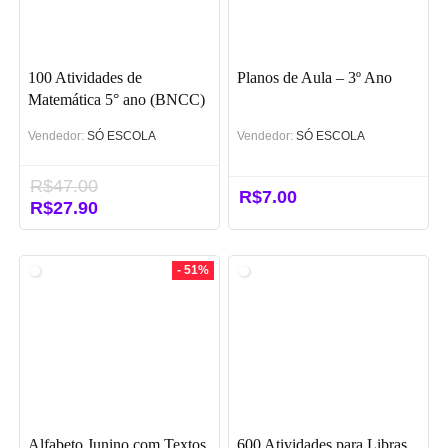
100 Atividades de
Planos de Aula – 3º Ano
Matemática 5° ano (BNCC)
Vendedor:
SÓ ESCOLA
Vendedor:
SÓ ESCOLA
R$
47.00
R$
7.00
O
R$
27.90
O
preço
preço
original
atual
era:
é:
- 51%
R$47.00.
R$27.90.
Alfabeto Junino com Textos
600 Atividades para Libras