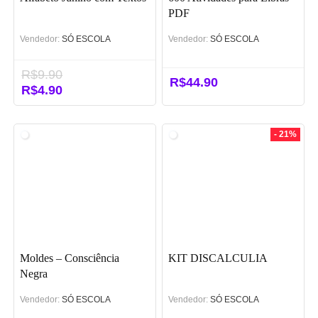
PDF
Vendedor:
SÓ ESCOLA
Vendedor:
SÓ ESCOLA
R$
9.90
R$
44.90
O
R$
4.90
O
preço
preço
original
atual
era:
é:
- 21%
R$9.90.
R$4.90.
Moldes – Consciência
KIT DISCALCULIA
Negra
Vendedor:
SÓ ESCOLA
Vendedor:
SÓ ESCOLA