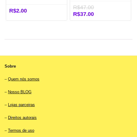
R$
47.00
R$
2.00
O
R$
37.00
O
preço
preço
original
atual
era:
é:
R$47.00.
R$37.00.
Sobre
–
Quem nós somos
–
Nosso BLOG
–
Lojas parceiras
–
Direitos autorais
–
Termos de uso