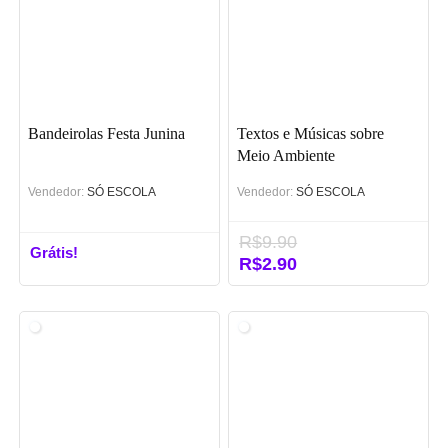
Bandeirolas Festa Junina
Textos e Músicas sobre
Meio Ambiente
Vendedor:
SÓ ESCOLA
Vendedor:
SÓ ESCOLA
R$
9.90
Grátis!
O
R$
2.90
O
preço
preço
original
atual
era:
é:
R$9.90.
R$2.90.