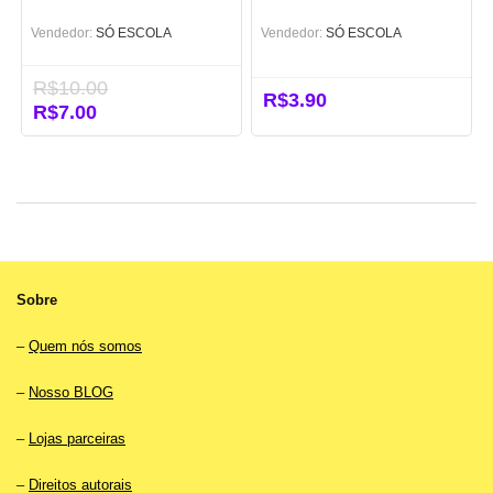
Vendedor:
SÓ ESCOLA
Vendedor:
SÓ ESCOLA
R$
10.00
R$
3.90
O
R$
7.00
O
preço
preço
original
atual
era:
é:
R$10.00.
R$7.00.
Sobre
–
Quem nós somos
–
Nosso BLOG
–
Lojas parceiras
–
Direitos autorais