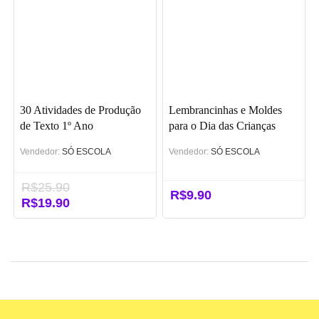
30 Atividades de Produção
Lembrancinhas e Moldes
de Texto 1º Ano
para o Dia das Crianças
Vendedor:
SÓ ESCOLA
Vendedor:
SÓ ESCOLA
R$
25.90
R$
9.90
O
R$
19.90
O
preço
preço
original
atual
era:
é:
R$25.90.
R$19.90.