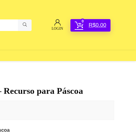
0
R$
0.00
LOGIN
– Recurso para Páscoa
scoa