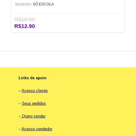
Vendedor:
SÓ ESCOLA
R$
19.90
O
O
R$
12.90
preço
preço
original
atual
era:
é:
R$19.90.
R$12.90.
Links de apoio
–
Acesso cliente
–
Seus pedidos
–
Quero vender
–
Acesso vendedor