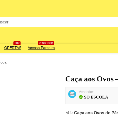
rch
TOP
VENDEDOR
OFERTAS
Acesso Parceiro
scoa
Caça aos Ovos 
Vendedor:
SÓ ESCOLA
🐰✨
Caça aos Ovos de Pá