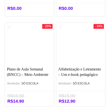
R$
0.00
R$
0.00
- 25%
- 19%
Plano de Aula Semanal
Alfabetização e Letramento
(BNCC) – Meio Ambiente
– Um e-book pedagógico
(WORD)
Vendedor:
SÓ ESCOLA
Vendedor:
SÓ ESCOLA
R$
19.90
R$
15.90
O
R$
14.90
O
O
R$
12.90
O
preço
preço
preço
preço